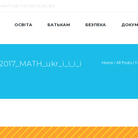
RMATION TECHNOLOGIES
ОСВІТА
БАТЬКАМ
БЕЗПЕКА
ДОКУМ
2017_MATH_ukr_i_i_i_i
Home
/
All Posts
/
Г