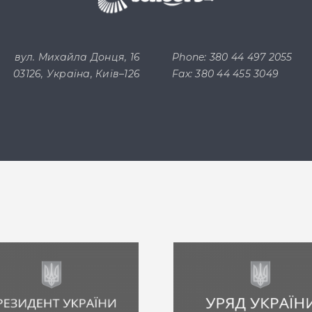
вул. Михайла Донця, 16
Phone: 380 44 497 2055
03126, Україна, Київ–126
Fax: 380 44 455 3049