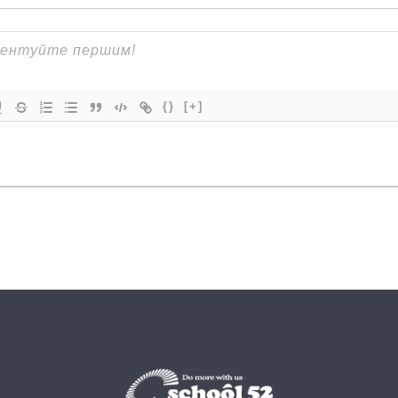
{}
[+]