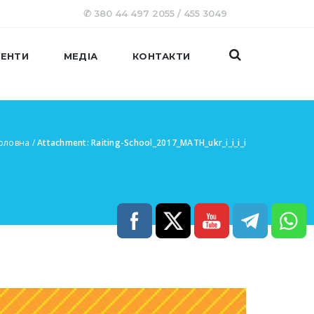
✆ 380 44 497 2055 / 455 3049
ЕНТИ
МЕДІА
КОНТАКТИ
оловна
/
Attachment: Raiting-School_2017_MATH_ukr_i_i_i_i