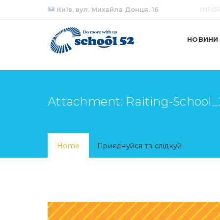
Київ, вул. Михайла Донця, 16
INFO
НОВИНИ
Attachment: Raiting-School_
Home
Приєднуйся та слідкуй