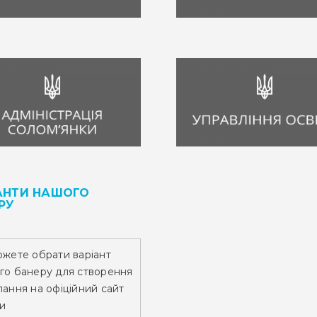
АНТИ НАШОГО
РУ
ожете обрати варіант
го банеру для створення
ання на офіційний сайт
и