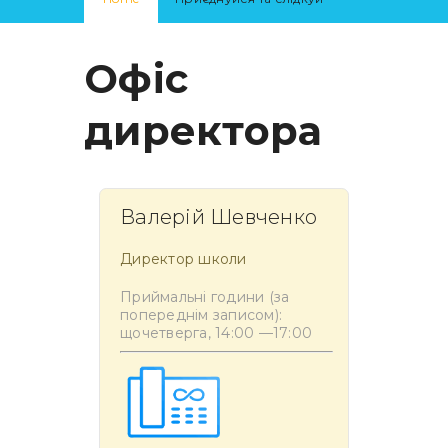
Офіс
директора
Валерій Шевченко
Директор школи
Приймальні години (за
попереднім записом):
щочетверга, 14:00 —17:00