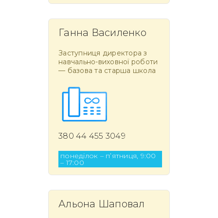
Ганна Василенко
Заступниця директора з
навчально-виховної роботи
— базова та старша школа
380 44 455 3049
понеділок – п’ятниця, 9:00
– 17:00
Альона Шаповал