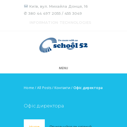
Київ, вул. Михайла Донця, 16
✆ 380 44 497 2055 / 455 3049
INFORMATION TECHNOLOGIES
MENU
Home
/
All Posts
/
Контакти
/
Офіс директора
Офіс директора
Home
Приєднуйся та слідкуй