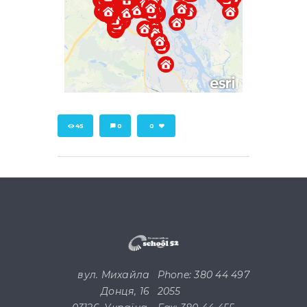
45
0
0
вул. Михайла
Phone: 380 44 497
Донця, 16
2055