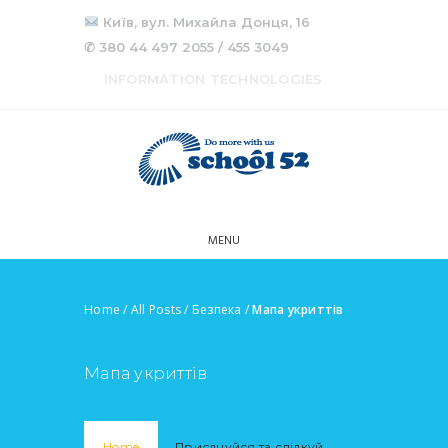
Київ, вул. Михайла Донця, 16
✆ 380 44 497 2055 / 455 3049
INFORMATION TECHNOLOGIES
MENU
Home
/
All Posts
/
Безпека
/
Мапа укриттів
Мапа укриттів
Home
Приєднуйся та слідкуй