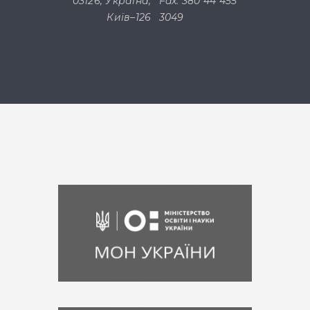
03126, Україна,
Fax: 380 44 455
Київ–126
3049