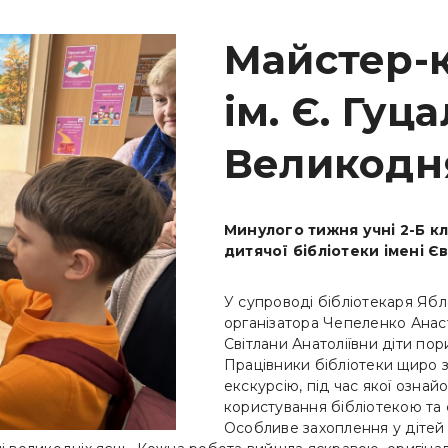
Майстер-к
ім. Є. Гуц
Великодня
Минулого тижня учні 2-Б к
дитячої бібліотеки імені Єв
У супроводі бібліотекаря Ябл
організатора Чепеленко Анаст
Світлани Анатоліївни діти пор
Працівники бібліотеки щиро з
екскурсію, під час якої озна
користування бібліотекою та
Особливе захоплення у дітей 