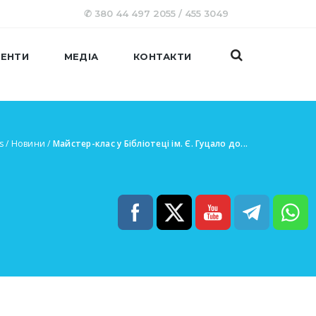
✆ 380 44 497 2055 / 455 3049
ЕНТИ
МЕДІА
КОНТАКТИ
s
/
Новини
/
Майстер-клас у Бібліотеці ім. Є. Гуцало до...