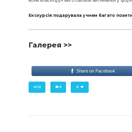
вони власноруч виготовляли витинанки у форм
Екскурсія подарувала учням багато позитив
Галерея >>
Share on Facebook
12
0
0