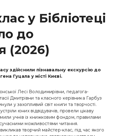
лас у Бібліотеці
ало до
 (2026)
ласу здійснили пізнавальну екскурсію до
гена Гуцала у місті Києві.
онської Лесі Володимирівни, педагога-
асії Дмитрівни та класного керівника Гарбуз
инули у захопливий світ книги та творчості.
устріли юних відвідувачів, провели цікаву
йомили учнів із книжковим фондом, правилами
 сучасними можливостями читання.
викликав творчий майстер-клас, під час якого