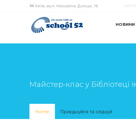
Київ, вул. Михайла Донця, 16
INFO
НОВИНИ
Майстер-клас у Бібліотеці і
Home
Приєднуйся та слідкуй