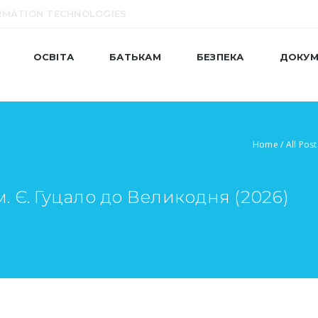
RMATION TECHNOLOGIES
ОСВІТА
БАТЬКАМ
БЕЗПЕКА
ДОКУМ
Home
/
All Post
м. Є. Гуцало до Великодня (2026)