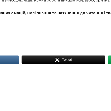
і великодніх яєць. Кожна робота вийшла яскравою, оригін
них емоцій, нові знання та натхнення до читання і тв
Tweet