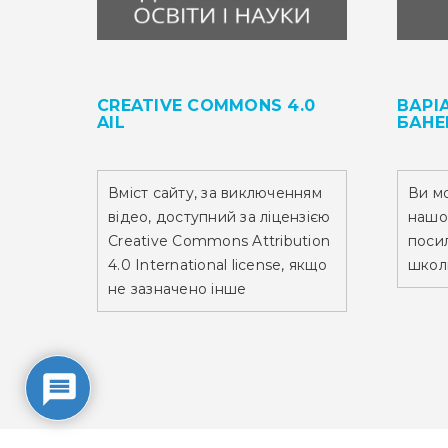
CREATIVE COMMONS 4.0
ВАРІ
AIL
БАНЕ
Вміст сайту,
за виключенням
Ви м
відео,
доступний за ліцензією
нашо
Creative Commons Attribution
посил
4.0 International license, якщо
школ
не зазначено інше