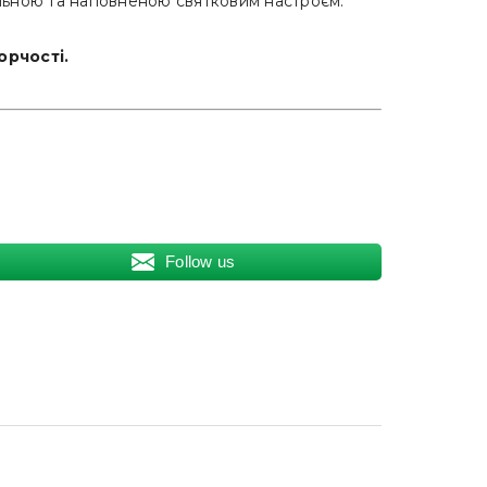
альною та наповненою святковим настроєм.
орчості.
Follow us