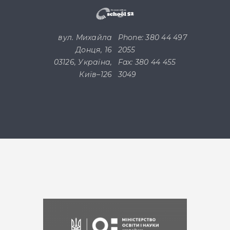
вул. Михайла
Phone: 380 44 497
Донця, 16
2055
03126, Україна,
Fax: 380 44 455
Київ–126
3049