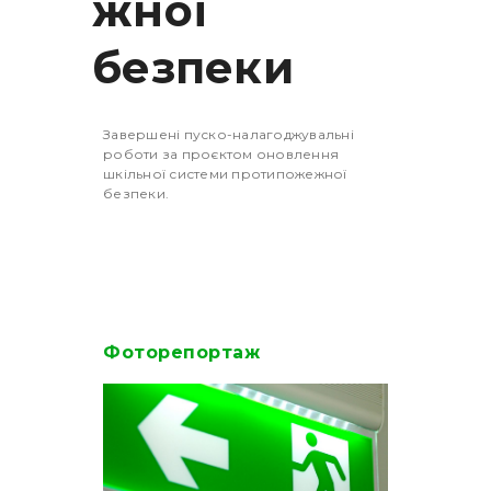
жної
безпеки
Завершені пуско-налагоджувальні
роботи за проєктом оновлення
шкільної системи протипожежної
безпеки.
Фоторепортаж