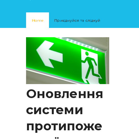
Home
Приєднуйся та слідкуй
Оновлення
системи
протипоже