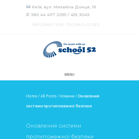
Київ, вул. Михайла Донця, 16
✆ 380 44 497 2055 / 455 3049
INFORMATION TECHNOLOGIES
MENU
Home
/
All Posts
/
Новини
/
Оновлення
системи протипожежної безпеки
Оновлення системи
протипожежної безпеки