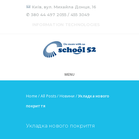
Київ, вул. Михайла Донця, 16
✆ 380 44 497 2055 / 455 3049
INFORMATION TECHNOLOGIES
MENU
Home
/
All Posts
/
Новини
/
Укладка нового
покриття
Укладка нового покриття