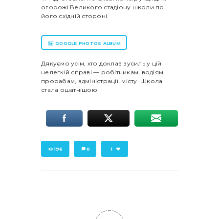
огорожі Великого стадіону школи по
його східній стороні.
GOOGLE PHOTOS ALBUM
Дякуємо усім, хто доклав зусиль у цій
нелегкій справі — робітникам, водіям,
прорабам, адміністрації, місту. Школа
стала ошатнішою!
196
0
1