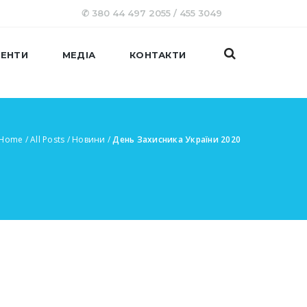
✆ 380 44 497 2055 / 455 3049
ЕНТИ
МЕДІА
КОНТАКТИ
Home
/
All Posts
/
Новини
/
День Захисника України 2020