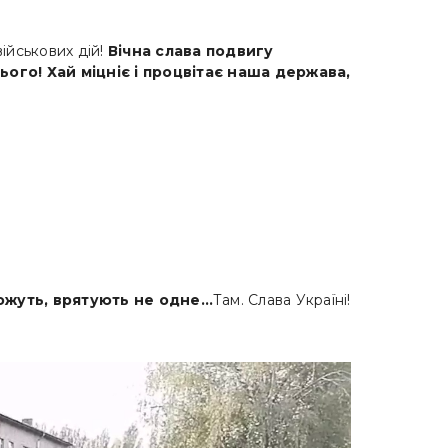
військових дій!
Вічна слава подвигу
ого! Хай міцніє і процвітає наша держава,
можуть, врятують не одне…
Там. Слава Україні!