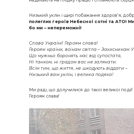
надихають на плідну працю і сповнюють серця 
Низький уклін і щирі побажання здоровʼя, добр
полеглих героїв Небесної сотні та АТО! М
бо ми – непереможні!
Слава Україні! Героям слава!
Героям країни, воїнам світла – Захисникам У
Що мужньо боронять нас від супостата,
Ні танком, ні градом вас не залякати.
Всім тим, що життя, не шкодують віддати –
Низький вам уклін, і велика подяка!
Ми раді, що долучилися до такої великої події!
Героям слава!