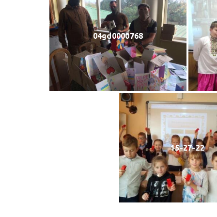
04gd0000768
15-27-22