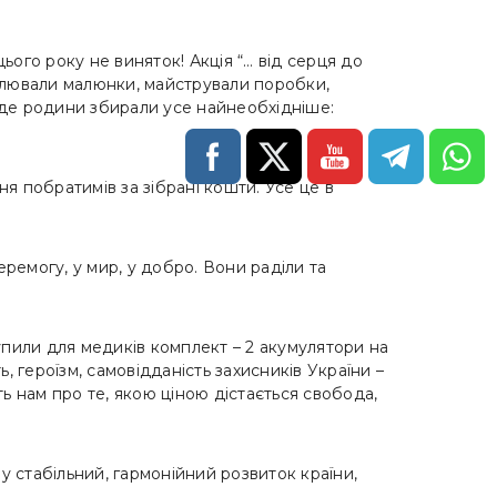
ого року не виняток! Акція “… від серця до
алювали малюнки, майстрували поробки,
 де родини збирали усе найнеобхідніше:
я побратимів за зібрані кошти. Усе це в
перемогу, у мир, у добро. Вони раділи та
акупили для медиків комплект – 2 акумулятори на
, героїзм, самовідданість захисників України –
ть нам про те, якою ціною дістається свобода,
у стабільний, гармонійний розвиток країни,