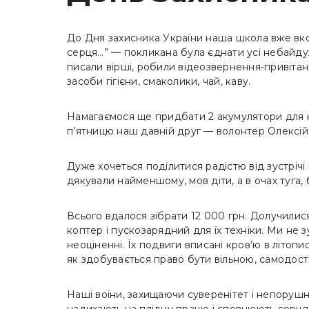
До Дня захисника України наша школа вже вкот
серця…” — покликана була єднати усі небайду
писали вірші, робили відеозвернення-привіта
засоби гігієни, смаколики, чай, каву.
Намагаємося ще придбати 2 акумулятори для кв
п’ятницю наш давній друг — волонтер Олексій
Дуже хочеться поділитися радістю від зустрічі 
дякували найменшому, мов діти, а в очах туга, 
Всього вдалося зібрати 12 000 грн. Долучилися 
коптер і пускозарядний для їх техніки. Ми не з
неоціненні. Їх подвиги вписані кров’ю в літоп
як здобувається право бути вільною, самодост
Наші воїни, захищаючи суверенітет і непорушні