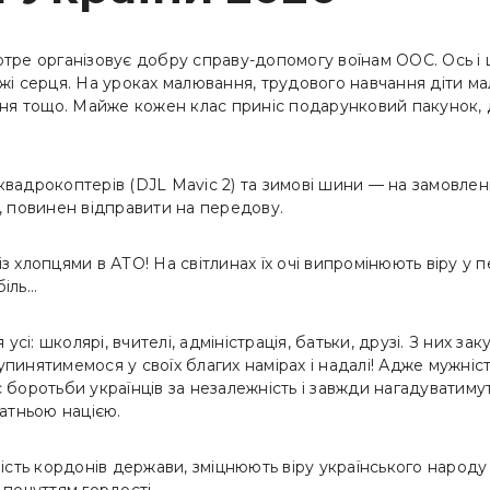
ре організовує добру справу-допомогу воїнам ООС. Ось і ць
жі серця. На уроках малювання, трудового навчання діти м
ння тощо. Майже кожен клас приніс подарунковий пакунок,
адрокоптерів (DJL Mavic 2) та зимові шини — на замовленн
, повинен відправити на передову.
із хлопцями в АТО! На світлинах їх очі випромінюють віру у 
біль…
усі: школярі, вчителі, адміністрація, батьки, друзі. З них з
упинятимемося у своїх благих намірах і надалі! Адже мужність
ис боротьби українців за незалежність і завжди нагадуватиму
атньою нацією.
сть кордонів держави, зміцнюють віру українського народу 