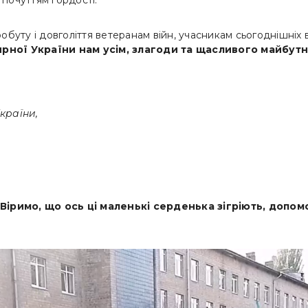
почуттям гордості.
обуту і довголіття ветеранам війн, учасникам сьогоднішніх 
ирної України нам усім, злагоди та щасливого майбутнь
країни,
Віримо, що ось ці маленькі серденька зігріють, допо