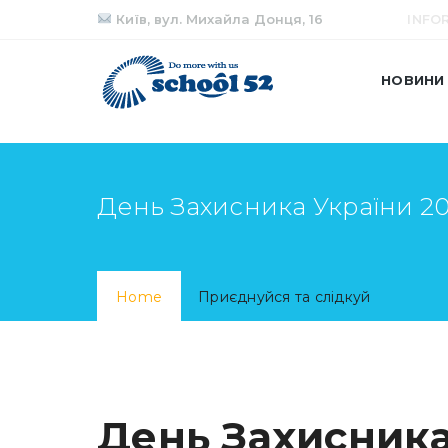
Київ, вул. Михайла Донця, 16
INFO
НОВИНИ
День Захисника України 2
Home
Приєднуйся та слідкуй
День Захисника