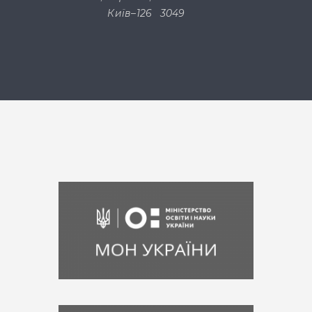
Київ–126
3049