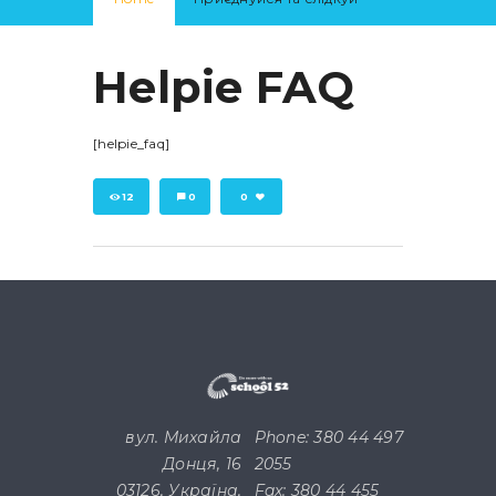
Helpie FAQ
[helpie_faq]
12
0
0
вул. Михайла
Phone: 380 44 497
Донця, 16
2055
03126, Україна,
Fax: 380 44 455