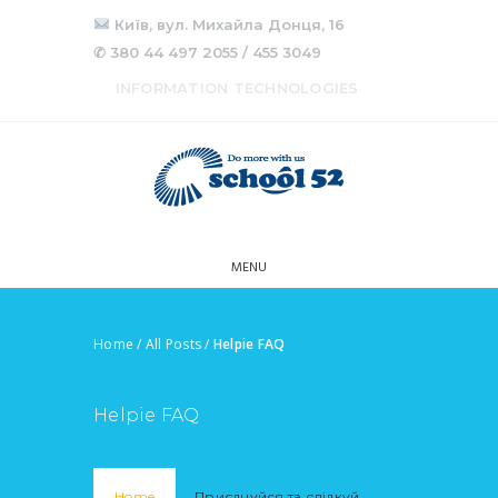
Київ, вул. Михайла Донця, 16
✆ 380 44 497 2055 / 455 3049
INFORMATION TECHNOLOGIES
MENU
Home
/
All Posts
/
Helpie FAQ
Helpie FAQ
Home
Приєднуйся та слідкуй