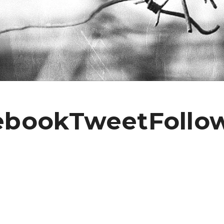
ebookTweetFollo