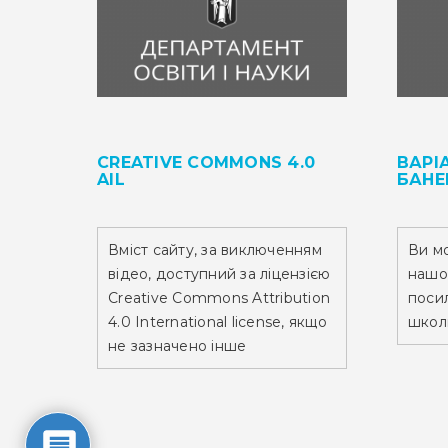
CREATIVE COMMONS 4.0
ВАРІ
AIL
БАНЕ
Вміст сайту,
за виключенням
Ви м
відео,
доступний за ліцензією
нашо
Creative Commons Attribution
посил
4.0 International license, якщо
школ
не зазначено інше