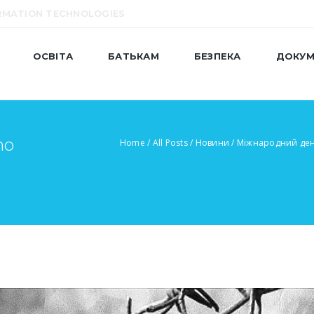
RMATION TECHNOLOGIES
ОСВІТА
БАТЬКАМ
БЕЗПЕКА
ДОКУМ
mo
Home
/
All Posts
/
Новини
/
Міжнародний день