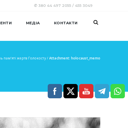
✆ 380 44 497 2055 / 455 3049
ЕНТИ
МЕДІА
КОНТАКТИ
 пам'яті жертв Голокосту
/
Attachment: holocaust_memo