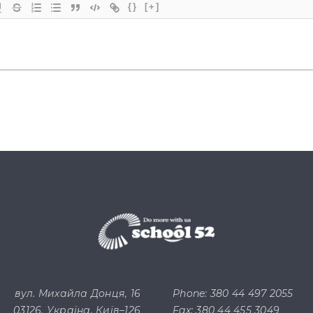
{}
[+]
вул. Михайла Донця, 16
Phone: 380 44 497 2055
03126, Україна, Київ–126
Fax: 380 44 455 3049