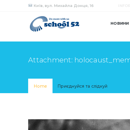
Київ, вул. Михайла Донця, 16
INFO
НОВИНИ
Attachment: holocaust_me
Home
Приєднуйся та слідкуй