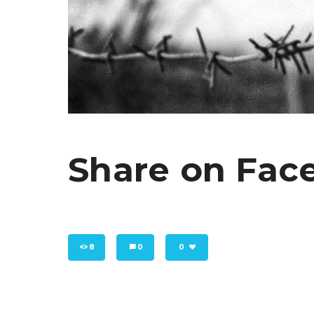
Share on Fac
8
0
0