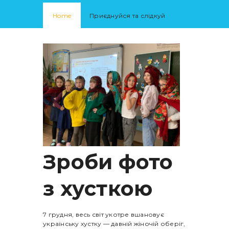
Home
Приєднуйся та слідкуй
Зроби фото
з хусткою
7 грудня, весь світ укотре вшановує
українську хустку — давній жіночій оберіг,