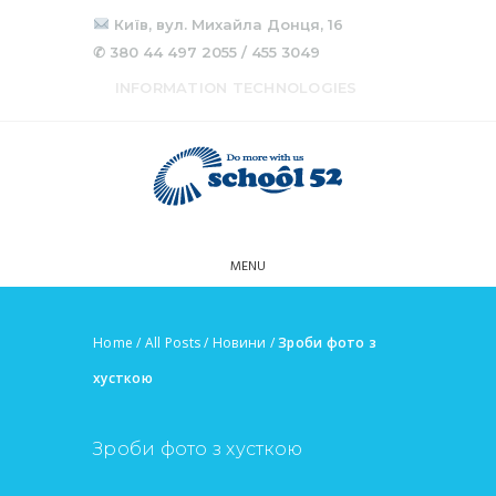
Київ, вул. Михайла Донця, 16
✆ 380 44 497 2055 / 455 3049
INFORMATION TECHNOLOGIES
MENU
Home
/
All Posts
/
Новини
/
Зроби фото з
хусткою
Зроби фото з хусткою