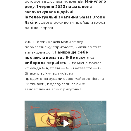
осторонь від сучасних трендів!
Минулого
року, 1 червня 2023 наша школа
започаткувала щорічні
інтелектуальні змагання Smart Drone
Racing.
Цього року вони пройшли трохи
раніше, в травні.
Учні шостих класів мали змогу
позмагатись у спритності, кмітливості та
винахідливості.
Найкраще себе
проявила команда 6-В класу, яка
виборола першість,
2-ге місце посіла
команда 6-А, третє — 6-Б і четверте — 6-Г.
Вітаємо всіх учасників, ви
продемонстрували свою майстерність та
кмітливість, подарували велике
задоволення всім присутнім!