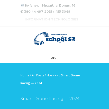
Київ, вул. Михайла Донця, 16
✆ 380 44 497 2055 / 455 3049
INFORMATION TECHNOLOGIES
MENU
Home
/
All Posts
/
Новини
/
Smart Drone
Racing — 2024
Smart Drone Racing — 2024