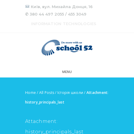
Київ, вул. Михайла Донця, 16
✆ 380 44 497 2055 / 455 3049
INFORMATION TECHNOLOGIES
MENU
Home
/
All Posts
/
Історія школи
/
Attachment:
history_principals_last
Attachment:
history_principals_last