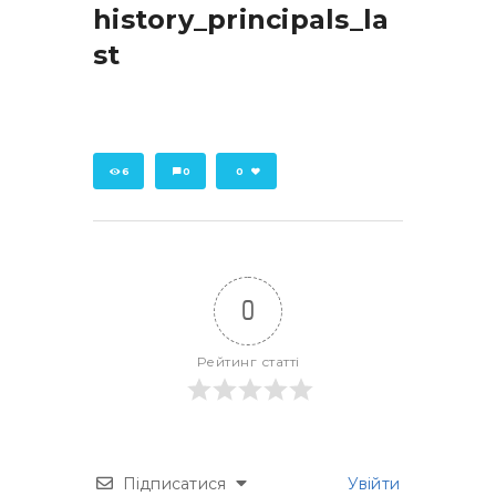
history_principals_la
st
6
0
0
0
Рейтинг статті
Підписатися
Увійти