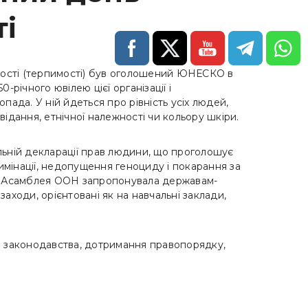
і
ості (терпимості) був оголошений ЮНЕСКО в
0-річного ювілею цієї організації і
опада. У ній йдеться про рівність усіх людей,
відання, етнічної належності чи кольору шкіри.
льній декларації прав людини, що проголошує
мінації, недопущення геноциду і покарання за
на Асамблея ООН запропонувала державам-
ходи, орієнтовані як на навчальні заклади,
о законодавства, дотримання правопорядку,