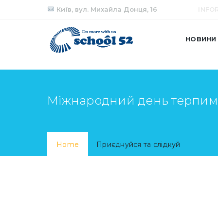
Київ, вул. Михайла Донця, 16
INFO
НОВИНИ
Міжнародний день терпим
Home
Приєднуйся та слідкуй