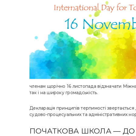
членам щорічно 16 листопада відзначати Міжна
так і на широку громадськість.
Декларація принципів терпимості звертається
судово-процесуальних та адміністративних но
ПОЧАТКОВА ШКОЛА — ДО Д