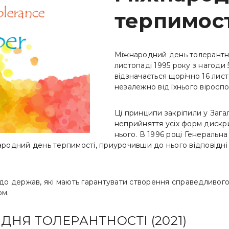
терпимост
Міжнародний день толерантн
листопаді 1995 року з нагоди 5
відзначається щорічно 16 лист
незалежно від їхнього віроспо
Ці принципи закріпили у Зага
неприйняття усіх форм дискри
нього. В 1996 році Генераль
родний день терпимості, приурочивши до нього відповідні за
 до держав, які мають гарантувати створення справедливог
рм.
НЯ ТОЛЕРАНТНОСТІ (2021)