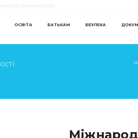
RMATION TECHNOLOGIES
ОСВІТА
БАТЬКАМ
БЕЗПЕКА
ДОКУМ
ості
H
Міжнарод