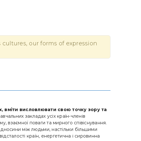
s cultures, our forms of expression
х, вміти висловлювати свою точку зору та
чальних закладах усіх країн-членів
у, взаємної поваги та мирного співіснування.
ідносини між людьми, настільки більшими
відсталості країн, енергетична і сировинна