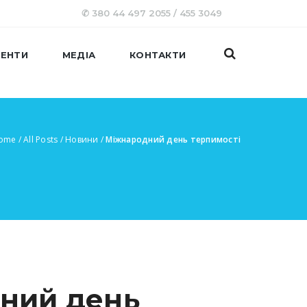
✆ 380 44 497 2055 / 455 3049
ЕНТИ
МЕДІА
КОНТАКТИ
ome
/
All Posts
/
Новини
/
Міжнародний день терпимості
ний день