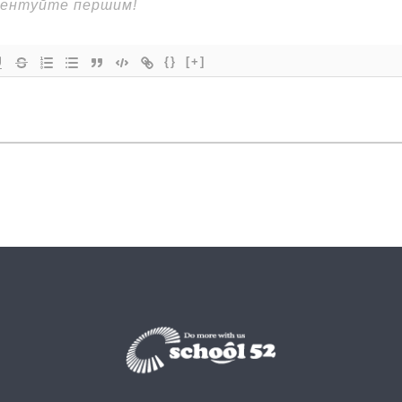
{}
[+]