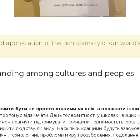
 appreciation of the rich diversity of our world’
anding among cultures and peoples
вчити бути не просто «такими як всі», а поважати інши
понує відзначати День толерантності у школах і вищих нав
инен прагнути підтримувати принципи терпимості, плюралізм
вижити людству як виду. Наскільки кращими будуть взаємов
чні, технологічні, проблеми миру і роззброєння, подолання 