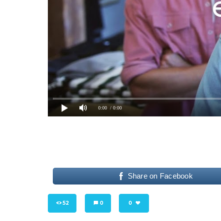
0:00
/ 0:00
Share on Facebook
52
0
0