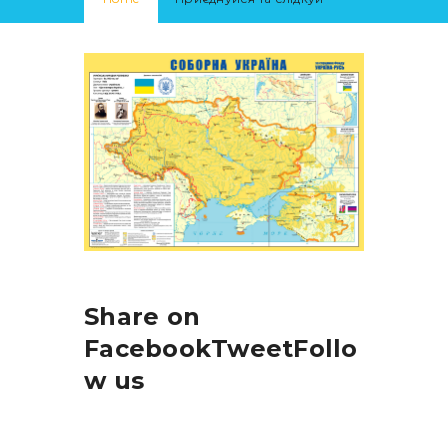
Share on
FacebookTweetFollo
w us