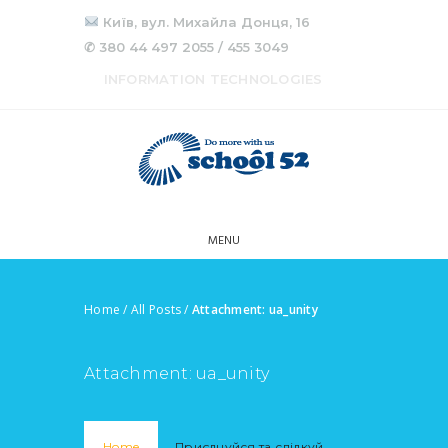
Київ, вул. Михайла Донця, 16
✆ 380 44 497 2055 / 455 3049
INFORMATION TECHNOLOGIES
MENU
Home
/
All Posts
/
Attachment: ua_unity
Attachment: ua_unity
Home
Приєднуйся та слідкуй