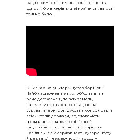
радше символічним знаком прагнення
єдності, бо в керівництві країни спільності
тоді не було…
Є низка значень терміну “соборність”.
Найбільш вживані з них: об’єднання в
одне державне ціле всіх земель,
населених конкретною нацією на
суцільній території; духовна консолідація
всіх жителів держави, згуртованість
громадян, незалежно від їхньої
національності. Нарешті, соборність
невіддільна від державності, суверенітету
й реальної незалежності народу –