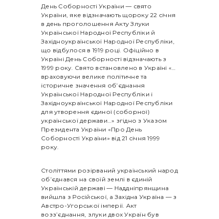
День Соборності України — свято
України, яке відзначають щороку 22 січня
в день проголошення Акту Злуки
Української Народної Республіки й
Західноукраїнської Народної Республіки,
що відбулося в 1919 році. Офіційно в
Україні День Соборності відзначають з
1999 року. Свято встановлено в Україні «…
враховуючи велике політичне та
історичне значення об’єднання
Української Народної Республіки і
Західноукраїнської Народної Республіки
для утворення єдиної (соборної)
української держави…» згідно з Указом
Президента України «Про День
Соборності України» від 21 січня 1999
року.
Століттями розірваний український народ
об’єднався на своїй землі в єдиній
Українській державі — Наддніпрянщина
вийшла з Російської, а Західна Україна — з
Австро-Угорської імперії. Акт
возз’єднання, злуки двох Україн був