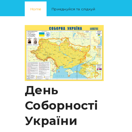
Home
Приєднуйся та слідкуй
День
Соборності
України