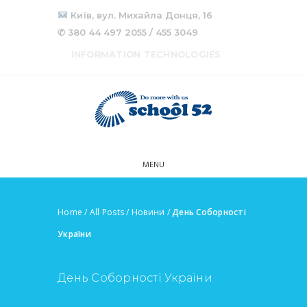
Київ, вул. Михайла Донця, 16
✆ 380 44 497 2055 / 455 3049
INFORMATION TECHNOLOGIES
MENU
Home
/
All Posts
/
Новини
/
День Соборності
України
День Соборності України